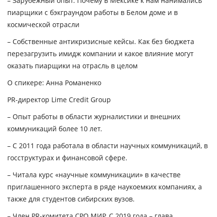
– Зарубежный опыт. Почему в Мексике к нам нанимались
пиарщики с бэкграундом работы в Белом доме и в
космической отрасли
– Собственные антикризисные кейсы. Как без бюджета
перезагрузить имидж компании и какое влияние могут
оказать пиарщики на отрасль в целом
О спикере:
Анна Романенко
PR-директор Lime Credit Group
– Опыт работы в области журналистики и внешних
коммуникаций более 10 лет.
– С 2011 года работала в области научных коммуникаций, в
госструктурах и финансовой сфере.
– Читала курс «научные коммуникации» в качестве
приглашенного эксперта в ряде наукоемких компаниях, а
также для студентов сибирских вузов.
– Член PR-комитета СРО МИР. С 2019 года – глава