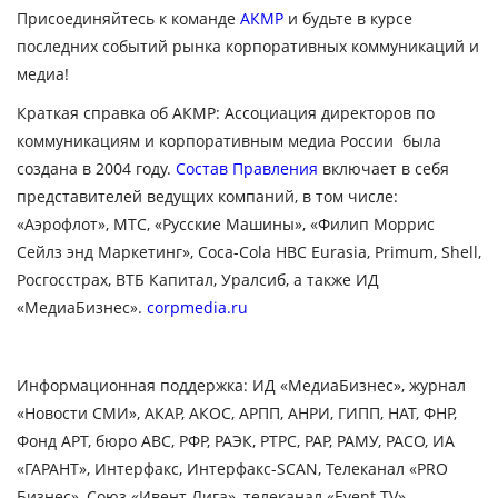
Присоединяйтесь к команде
АКМР
и будьте в курсе
последних событий рынка корпоративных коммуникаций и
медиа!
Краткая справка об АКМР: Ассоциация директоров по
коммуникациям и корпоративным медиа России была
создана в 2004 году.
Состав Правления
включает в себя
представителей ведущих компаний, в том числе:
«Аэрофлот», МТС, «Русские Машины», «Филип Моррис
Сейлз энд Маркетинг», Coca-Cola HBC Eurasia, Primum, Shell,
Росгосстрах, ВТБ Капитал, Уралсиб, а также ИД
«МедиаБизнес».
corpmedia.ru
Информационная поддержка: ИД «МедиаБизнес», журнал
«Новости СМИ», АКАР, АКОС, АРПП, АНРИ, ГИПП, НАТ, ФНР,
Фонд АРТ, бюро АВС, РФР, РАЭК, РТРС, РАР, РАМУ, РАСО, ИА
«ГАРАНТ», Интерфакс, Интерфакс-SCAN, Телеканал «PRO
Бизнес», Союз «Ивент Лига», телеканал «Event-TV»,