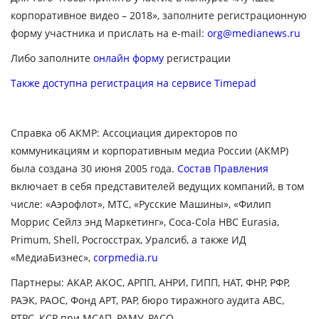
корпоративное видео – 2018», заполните регистрационную
форму участника и прислать на e-mail:
org@medianews.ru
Либо заполните
онлайн форму
регистрации
Также доступна регистрация на сервисе Timepad
Справка об АКМР:
Ассоциация директоров по
коммуникациям и корпоративным медиа России (АКМР)
была создана 30 июня 2005 года.
Состав Правления
включает в себя представителей ведущих компаний, в том
числе: «Аэрофлот», МТС, «Русские Машины», «Филип
Моррис Сейлз энд Маркетинг»,
Coca-
Cola
HBC
Eurasia,
Primum, Shell, Росгосстрах, Уралсиб, а также ИД
«МедиаБизнес»,
corpmedia.ru
Партнеры:
АКАР, АКОС, АРПП, АНРИ, ГИПП, НАТ, ФНР, РФР,
РАЭК, РАОС, Фонд АРТ, РАР, бюро тиражного аудита АВС,
РТРС, КСР при МСАП, РАМУ, РАСО