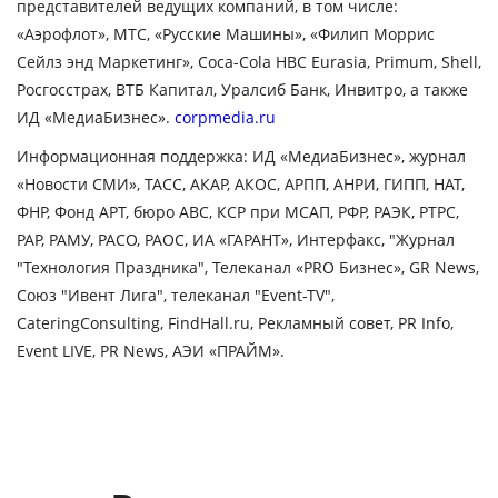
представителей ведущих компаний, в том числе:
«Аэрофлот», МТС, «Русские Машины», «Филип Моррис
Сейлз энд Маркетинг»,
Coca
-
Cola
HBC
Eurasia
,
Primum
, Shell,
Росгосстрах, ВТБ Капитал, Уралсиб Банк, Инвитро, а также
ИД «МедиаБизнес».
corpmedia.ru
Информационная поддержка:
ИД «МедиаБизнес», журнал
«Новости СМИ», ТАСС, АКАР, АКОС, АРПП, АНРИ, ГИПП, НАТ,
ФНР, Фонд АРТ, бюро АВС, КСР при МСАП, РФР, РАЭК, РТРС,
РАР, РАМУ, РАСО, РАОС, ИА «ГАРАНТ», Интерфакс, "Журнал
"Технология Праздника", Телеканал «PRO Бизнес», GR News,
Союз "Ивент Лига", телеканал "Event-TV",
CateringConsulting, FindHall.ru, Рекламный совет,
PR Info,
Event LIVE, PR News, АЭИ «ПРАЙМ».