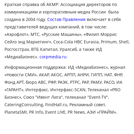
Краткая справка об АКМР:
Ассоциация директоров по
коммуникациям и корпоративным медиа России была
создана в 2004 году.
Состав Правления
включает в себя
представителей ведущих компаний, в том числе:
«Аэрофлот», МТС, «Русские Машины», «Филип Моррис
Сейлз энд Маркетинг»,
Coca
-
Cola
HBC
Eurasia
,
Primum
, Shell,
Росгосстрах, ВТБ Капитал, Уралсиб, а также ИД
«МедиаБизнес».
corpmedia.ru
Информационная поддержка:
ИД «МедиаБизнес», журнал
«Новости СМИ», АКАР, АКОС, АРПП, АНРИ, ГИПП, НАТ, ФНР,
Фонд АРТ, бюро АВС, РФР, РАЭК, РТРС, РАР, РАМУ, РАСО, ИА
«ГАРАНТ», Интерфакс, Интерфакс-
SCAN
, Телеканал «PRO
Бизнес», Союз "Ивент Лига", телеканал "Event-TV",
CateringConsulting, FindHall.ru, Рекламный совет,
PlanetaSMI, PR Info, Event LIVE,
PR
News
, АЭИ «ПРАЙМ»
.