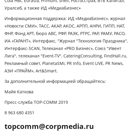
Cola HBC Eurasia, Primum, Shell, Росгосстрах, ВТБ Капитал,
Уралсиб, а также ИД «МедиаБизнес»
Информационная поддержка:
ИД «МедиаБизнес», журнал
«Новости СМИ», ТАСС, АКАР, АКОС, АРПП, АНРИ, ГИПП, НАТ,
ФНР, Фонд АРТ, бюро АВС, РФР, РАЭК, РТРС, РАР, РАМУ, РАСО,
ИА «ГАРАНТ», Интерфакс, "Журнал "Технология Праздника",
Интерфакс-SCAN, Телеканал «PRO Бизнес», Союз "Ивент
Лига", телеканал "Event-TV", CateringConsulting, FindHall.ru,
Рекламный совет, PlanetaSMI, PR Info, Event LIVE, PR News,
АЭИ «ПРАЙМ»,
Art
&
Smart
.
За дополнительной информацией обращайтесь:
Майя Каткова
Пресс-служба TOP-COMM 2019
8 963 680 4351
topcomm@corpmedia.ru