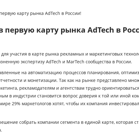
первую карту рынка AdTech в России!
в первую карту рынка AdTech в Рос
й для участия в карте рынка рекламных и маркетинговых техно
зненную экспертизу AdTech и MarTech сообщества в России.
правленные на автоматизацию процессов планирования, оптим
отчетности и монетизации. Так как на рынке представлено мн
ркетинга, рекламодателям и агентствам трудно ориентироватьс
ым в индустрии становится вопрос доверия к той или иной ком
мире 29% маркетологов хотят, чтобы их компания инвестировал
решение собрать компании сегмента в единой карте, которая 
.