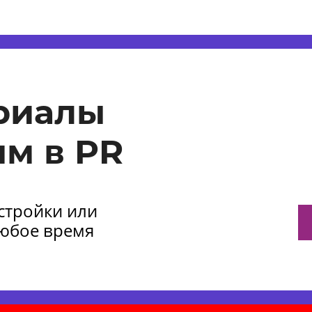
риалы
м в PR
астройки или
любое время