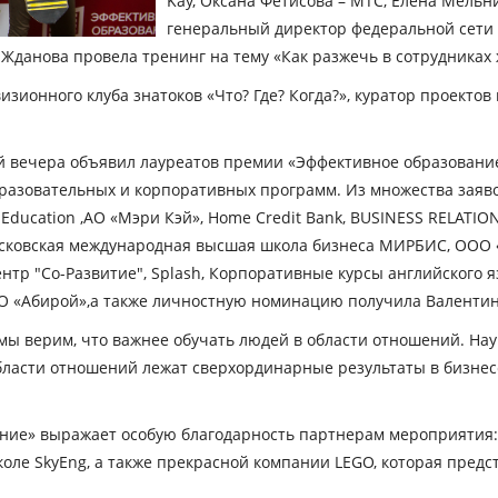
Kay, Оксана Фетисова – МТС, Елена Мельни
генеральный директор федеральной сети
 Жданова провела тренинг на тему «Как разжечь в сотрудниках 
зионного клуба знатоков «Что? Где? Когда?», куратор проекто
 вечера объявил лауреатов премии «Эффективное образовани
разовательных и корпоративных программ. Из множества заяво
® Education ,АО «Мэри Кэй», Home Credit Bank, BUSINESS RELATI
сковская международная высшая школа бизнеса МИРБИС, ООО 
тр "Со-Развитие", Splash, Корпоративные курсы английского 
ОО «Абирой»,а также личностную номинацию получила Валенти
 мы верим, что важнее обучать людей в области отношений. На
асти отношений лежат сверхординарные результаты в бизнесе
ие» выражает особую благодарность партнерам мероприятия: M
оле SkyEng, а также прекрасной компании LEGO, которая предс