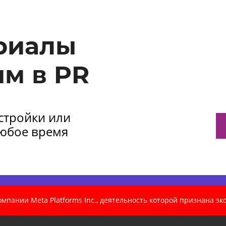
риалы
м в PR
астройки или
любое время
пании Meta Platforms Inc., деятельность которой признана э