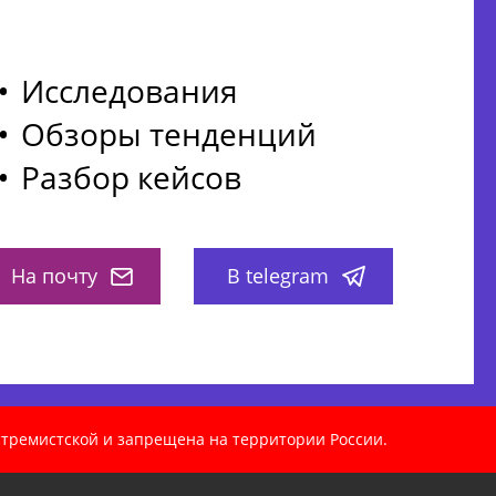
Исследования
Обзоры тенденций
Разбор кейсов
На почту
В telegram
кстремистской и запрещена на территории России.