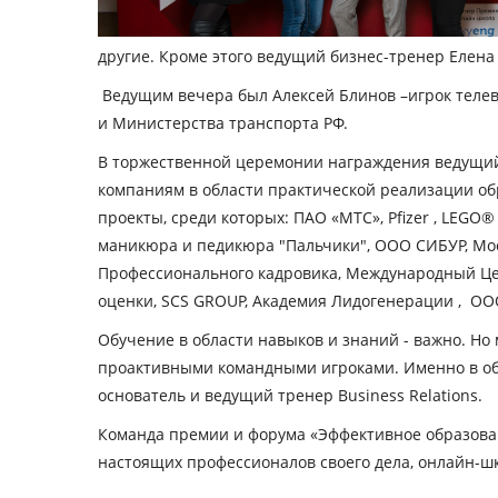
другие. Кроме этого ведущий бизнес-тренер Елена
Ведущим вечера был Алексей Блинов –игрок телеви
и Министерства транспорта РФ.
В торжественной церемонии награждения ведущий
компаниям в области практической реализации об
проекты, среди которых: ПАО «МТС», Pfizer , LEGO
маникюра и педикюра "Пальчики", ООО СИБУР, Мо
Профессионального кадровика, Международный Цен
оценки, SCS GROUP, Академия Лидогенерации , О
Обучение в области навыков и знаний - важно. Но
проактивными командными игроками. Именно в обл
основатель и ведущий тренер Business Relations.
Команда премии и форума «Эффективное образован
настоящих профессионалов своего дела, онлайн-шк