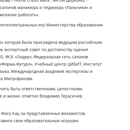
кова – Home Credit Bank , Антон Дерконос -
 салонов маникюра и педикюра «Пальчики» и
желание работать».
в интеллектуальных игр Министерства образования
е» которая была присуждена ведущим российским
к экспертный совет по достоинству оценил
ONS, ФСК «Лидер», Федеральная сеть салонов
«Форма-Футуро», Учебный центр ЦИБИТ, Институт
языка, Международная академия экспертизы и
на Митрофанова.
учить быть ответственными, целостными,
 и жизни, отметил Владимир Герасичев,
ary Kay, за представленных визажистов,
тавила свои образовательные игрушки.