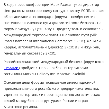
В ходе пресс-конференции
Марк Рахмангулов,
директор
Центра по многостороннему сотрудничеству, РСПП, заявил
об организации на площадке форума 1 ноября сессии
“Потенциал шелкового пути для российского бизнеса”. На
форум приедут Лу Цзяньчжун, Председатель и основатель
Международной торговой палаты Шелкового пути (Silk
Road Chamber of International Commerce, SRCIC), Жан-Гай
Каррье, исполнительный директор SRCIC и Ли Чжун хан,
генеральный секретарь SRCIC.
Российско-Азиатский международный безнесз-форум (сокр
.
- РАМБФ
) пройдет
с 1 по 2 ноября
на территории
гостиницы Москвы
Holiday
Inn
Moscow
Sokolniki
.
Основные цели форума -повышение инвестиционной
привлекательности российского предпринимательства,
укрепление торговых и производственно-логистических
связей между бизнес-структурами России и стран
Азиатского региона.