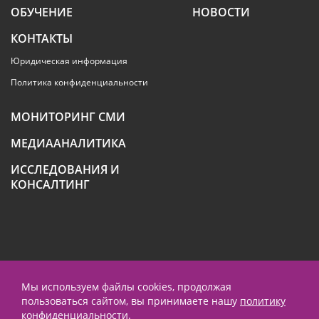
ОБУЧЕНИЕ
НОВОСТИ
КОНТАКТЫ
Юридическая информация
Политика конфиденциальности
МОНИТОРИНГ СМИ
МЕДИААНАЛИТИКА
ИССЛЕДОВАНИЯ И
КОНСАЛТИНГ
+7 (495) 789-4259
Мы используем файлы cookies, продолжая
пользоваться сайтом, вы принимаете нашу
политику
contact@prnews.ru
конфиденциальности
.