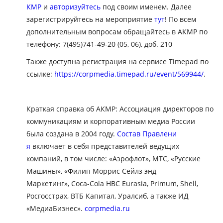
КМР
и
авторизуйтесь
под своим именем. Далее
зарегистрируйтесь на мероприятие
тут
! По всем
дополнительным вопросам обращайтесь в АКМР по
телефону: 7(495)741-49-20 (05, 06), доб. 210
Также доступна регистрация на сервисе Timepad по
ссылке:
https://corpmedia.timepad.ru/event/569944/
.
Краткая справка об АКМР: Ассоциация директоров по
коммуникациям и корпоративным медиа России
была создана в 2004 году.
Состав Правлени
я
включает в себя представителей ведущих
компаний, в том числе: «Аэрофлот», МТС, «Русские
Машины», «Филип Моррис Сейлз энд
Маркетинг», Coca-Cola HBC Eurasia, Primum, Shell,
Росгосстрах, ВТБ Капитал, Уралсиб, а также ИД
«МедиаБизнес».
corpmedia.ru