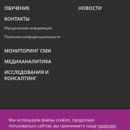
ОБУЧЕНИЕ
НОВОСТИ
КОНТАКТЫ
Юридическая информация
Политика конфиденциальности
МОНИТОРИНГ СМИ
МЕДИААНАЛИТИКА
ИССЛЕДОВАНИЯ И
КОНСАЛТИНГ
+7 (495) 789-4259
Мы используем файлы cookies, продолжая
пользоваться сайтом, вы принимаете нашу
политику
contact@prnews.ru