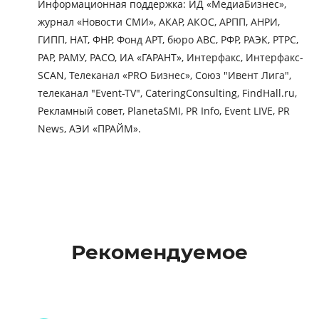
Информационная поддержка: ИД «МедиаБизнес»,
журнал «Новости СМИ», АКАР, АКОС, АРПП, АНРИ,
ГИПП, НАТ, ФНР, Фонд АРТ, бюро АВС, РФР, РАЭК, РТРС,
РАР, РАМУ, РАСО, ИА «ГАРАНТ», Интерфакс, Интерфакс-
SCAN, Телеканал «PRO Бизнес», Союз "Ивент Лига",
телеканал "Event-TV", CateringConsulting, FindHall.ru,
Рекламный совет, PlanetaSMI, PR Info, Event LIVE, PR
News, АЭИ «ПРАЙМ».
Рекомендуемое